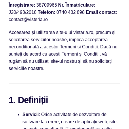
Înregistrare:
38709965
Nr. Înmatriculare:
J20/493/2018
Telefon:
0740 432 898
Email contact:
contact@visteria.ro
Accesarea și utilizarea site-ului vistaria.ro, precum și
solicitarea
serviciilor noastre, implică acceptarea
necondiționată a acestor Termeni și Condiții. Dacă nu
sunteți de acord cu acești Termeni
și Condiții, vă
rugăm să nu utilizați
site-ul nostru și să nu solicitați
serviciile noastre.
1. Definiții
Servicii:
Orice activitate de dezvoltare de
software la cerere, creare de aplicații web, site-
uri web, consultanță IT, mentenanță sau alte