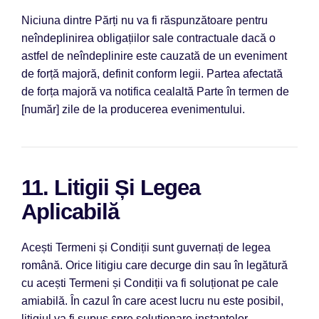
Niciuna dintre Părți nu va fi răspunzătoare pentru
neîndeplinirea obligațiilor sale contractuale dacă o
astfel de neîndeplinire este cauzată de un eveniment
de forță majoră, definit conform legii. Partea afectată
de forța majoră va notifica cealaltă Parte în termen de
[număr] zile de la producerea evenimentului.
11. Litigii Și Legea
Aplicabilă
Acești Termeni și Condiții sunt guvernați de legea
română. Orice litigiu care decurge din sau în legătură
cu acești Termeni și Condiții va fi soluționat pe cale
amiabilă.
În cazul în care acest lucru nu este posibil,
litigiul va fi supus spre soluționare instanțelor