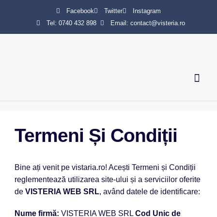
Facebook
Twitter
Instagram
Tel: 0740 432 898
Email: contact@visteria.ro
Servicii 
Termeni Și Condiții
Bine ați venit pe vistaria.ro! Acești Termeni și Condiții
reglementează utilizarea site-ului și a serviciilor oferite
de
VISTERIA WEB SRL
, având datele de identificare:
Nume firmă:
VISTERIA WEB SRL
Cod Unic de