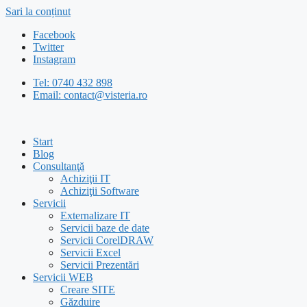
Sari la conținut
Facebook
Twitter
Instagram
Tel: 0740 432 898
Email: contact@visteria.ro
Start
Blog
Consultanţă
Achiziţii IT
Achiziţii Software
Servicii
Externalizare IT
Servicii baze de date
Servicii CorelDRAW
Servicii Excel
Servicii Prezentări
Servicii WEB
Creare SITE
Găzduire