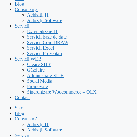
Blog
Consultanţă
Achiziţii IT
Achiziţii Software
Servicii
Externalizare IT
Servicii baze de date
Servicii CorelDRAW
Servicii Excel
Servicii Prezentări
Servicii WEB
Creare SITE
Găzduire
Administrare SITE
Social Media
Promovare
Sincronizare Woocommerce – OLX
Contact
Start
Blog
Consultanţă
Achiziţii IT
Achiziţii Software
Servicii