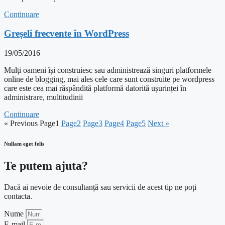
Continuare
Greșeli frecvente în WordPress
19/05/2016
Mulți oameni își construiesc sau administrează singuri platformele
online de blogging, mai ales cele care sunt construite pe wordpress
care este cea mai răspândită platformă datorită ușurinței în
administrare, multitudinii
Continuare
« Previous
Page
1
Page
2
Page
3
Page
4
Page
5
Next »
Nullam eget felis
Te putem ajuta?
Dacă ai nevoie de consultanță sau servicii de acest tip ne poți
contacta.
Nume
E-mail