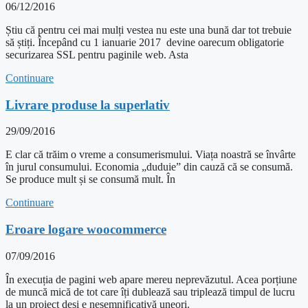
06/12/2016
Știu că pentru cei mai mulți vestea nu este una bună dar tot trebuie
să știți. Începând cu 1 ianuarie 2017 devine oarecum obligatorie
securizarea SSL pentru paginile web. Asta
Continuare
Livrare produse la superlativ
29/09/2016
E clar că trăim o vreme a consumerismului. Viața noastră se învârte
în jurul consumului. Economia „duduie” din cauză că se consumă.
Se produce mult și se consumă mult. În
Continuare
Eroare logare woocommerce
07/09/2016
În execuția de pagini web apare mereu neprevăzutul. Acea porțiune
de muncă mică de tot care îți dublează sau triplează timpul de lucru
la un proiect deși e nesemnificativă uneori.