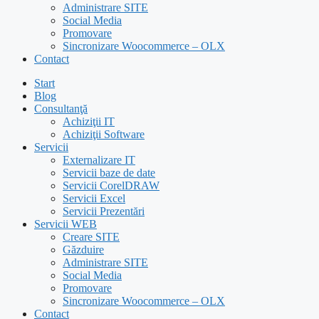
Administrare SITE
Social Media
Promovare
Sincronizare Woocommerce – OLX
Contact
Start
Blog
Consultanţă
Achiziţii IT
Achiziţii Software
Servicii
Externalizare IT
Servicii baze de date
Servicii CorelDRAW
Servicii Excel
Servicii Prezentări
Servicii WEB
Creare SITE
Găzduire
Administrare SITE
Social Media
Promovare
Sincronizare Woocommerce – OLX
Contact