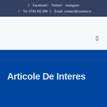
Facebook
Twitter
Instagram
Tel: 0740 432 898
Email: contact@visteria.ro
Servicii 
Articole De Interes