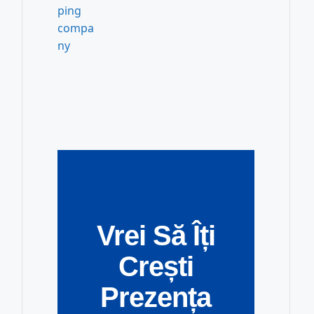
Vrei Să Îți
Crești
Prezența