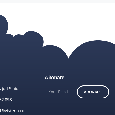
Abonare
 jud Sibiu
ABONARE
32 898
t@visteria.ro