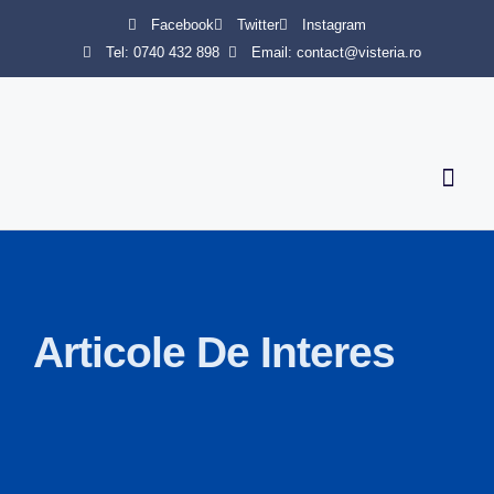
Facebook
Twitter
Instagram
Tel: 0740 432 898
Email: contact@visteria.ro
Servicii 
Articole De Interes