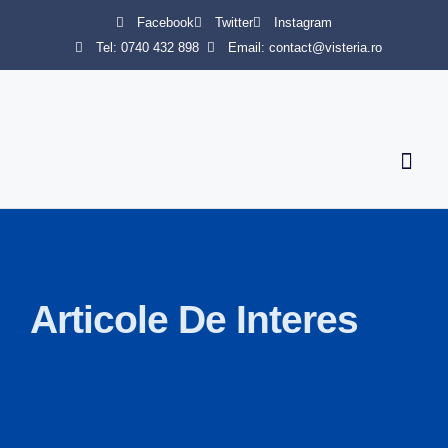
Facebook
Twitter
Instagram
Tel: 0740 432 898
Email: contact@visteria.ro
Servicii 
Articole De Interes