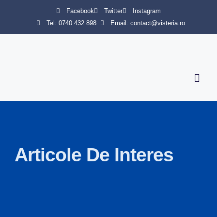
Facebook
Twitter
Instagram
Tel: 0740 432 898
Email: contact@visteria.ro
Servicii 
Articole De Interes