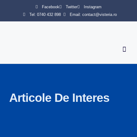
Facebook
Twitter
Instagram
Tel: 0740 432 898
Email: contact@visteria.ro
Servicii 
Articole De Interes