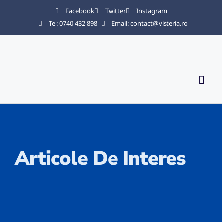
Facebook
Twitter
Instagram
Tel: 0740 432 898
Email: contact@visteria.ro
Servicii
Articole De Interes