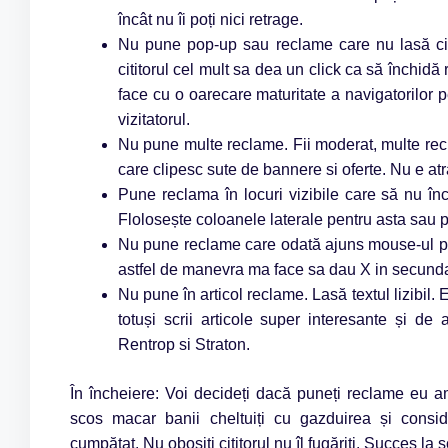
încât nu îi poți nici retrage.
Nu pune pop-up sau reclame care nu lasă citi
cititorul cel mult sa dea un click ca să închi
face cu o oarecare maturitate a navigatorilor pe
vizitatorul.
Nu pune multe reclame. Fii moderat, multe recl
care clipesc sute de bannere si oferte. Nu e atr
Pune reclama în locuri vizibile care să nu înc
Flolosește coloanele laterale pentru asta sau pa
Nu pune reclame care odată ajuns mouse-ul pe 
astfel de manevra ma face sa dau X in secunda
Nu pune în articol reclame. Lasă textul lizibil. E
totuși scrii articole super interesante și de
Rentrop si Straton.
În încheiere: Voi decideți dacă puneți reclame eu 
scos macar banii cheltuiți cu gazduirea și conside
cumpătat. Nu obosiți cititorul nu îl fugăriți. Succes la s