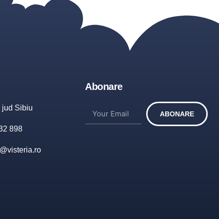
Abonare
jud Sibiu
ABONARE
32 898
@visteria.ro