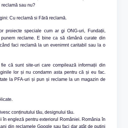
un reclamă sau nu?
gini: Cu reclamă si Fără reclamă.
r proiecte speciale cum ar gi ONG-uri, Fundații,
să punem reclame. E bine ca să rămână curate din
când faci reclamă la un evenimnt caritabil sau la o
fie că sunt site-uri care compilează informații din
inile lor și nu condamn asta pentru că și eu fac.
itate la PFA-uri și pun și reclame la un magazin de
licate.
vesc conținutului tău, designului tău.
i în engleză pentru exteriorul României. România în
ani din reclamele Google sau faci dar atât de puțini