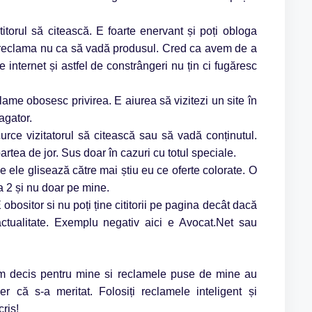
torul să citească. E foarte enervant și poți obloga
dă reclama nu ca să vadă produsul. Cred ca avem de a
 internet și astfel de constrângeri nu țin ci fugăresc
ame obosesc privirea. E aiurea să vizitezi un site în
agator.
urce vizitatorul să citească sau să vadă conținutul.
rtea de jor. Sus doar în cazuri cu totul speciale.
ele glisează către mai știu eu ce oferte colorate. O
 2 și nu doar pe mine.
 obositor si nu poți ține cititorii pe pagina decât dacă
 actualitate. Exemplu negativ aici e Avocat.Net sau
am decis pentru mine si reclamele puse de mine au
r că s-a meritat. Folosiți reclamele inteligent și
cris!