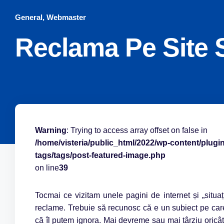
General
,
Webmaster
Reclama Pe Site 
Warning
: Trying to access array offset on false in
/home/visteria/public_html/2022/wp-content/plug
tags/tags/post-featured-image.php
on line
39
Tocmai ce vizitam unele pagini de internet și „situa
reclame. Trebuie să recunosc că e un subiect pe car
că îl putem ignora. Mai devreme sau mai târziu oric