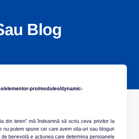
Sau Blog
ins/elementor-pro/modules/dynamic-
ția din teren” mă îndeamnă să scriu ceva privitor la
e nu putem spune cei care avem sita-uri sau bloguri
ât de benevolă e acțiunea care determina persoanele