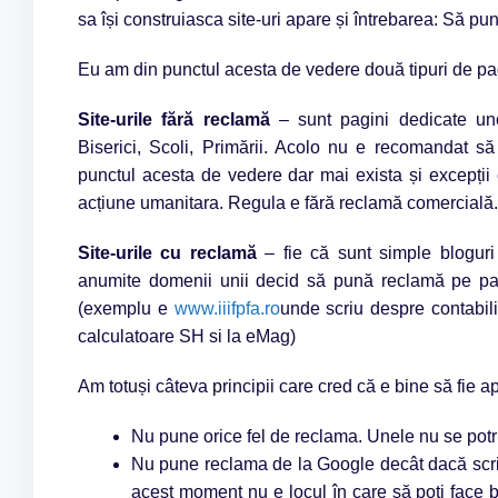
sa își construiasca site-uri apare și întrebarea: Să p
Eu am din punctul acesta de vedere două tipuri de pa
Site-urile fără reclamă
– sunt pagini dedicate uno
Biserici, Scoli, Primării. Acolo nu e recomandat 
punctul acesta de vedere dar mai exista și excepții 
acțiune umanitara. Regula e fără reclamă comercială.
Site-urile cu reclamă
– fie că sunt simple bloguri 
anumite domenii unii decid să pună reclamă pe pag
(exemplu e
www.iiifpfa.ro
unde scriu despre contabil
calculatoare SH si la eMag)
Am totuși câteva principii care cred că e bine să fie ap
Nu pune orice fel de reclama. Unele nu se potri
Nu pune reclama de la Google decât dacă scri
acest moment nu e locul în care să poți face b